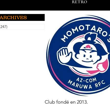
RETRO
ARCHIVES
,247)
5,247 篇文章
Club fondé en 2013.